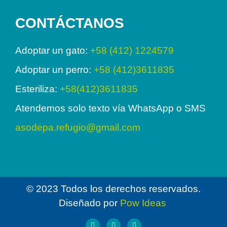
CONTÁCTANOS
Adoptar
un
gato
:
+58 (412) 1224579
Adoptar
un perro:
+58 (412)3611835
Esteriliza:
+58(412)3611835
Atendemos solo texto vía WhatsApp o SMS
asodepa.refugio@gmail.com
© 2023 Todos los derechos reservados.
Diseñado por
Pow Ideas